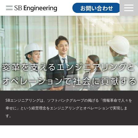
お問い合わせ
HOME
ソリューション
導入事例
コラム
お知らせ
会社情報
採用情報
SBエンジニアリングは、ソフトバンクグループの掲げる「情報革命で人々を
幸せに」という経営理念をエンジニアリングとオペレーションで実現しま
す。