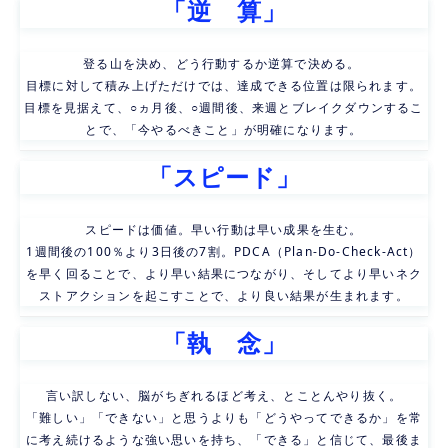
「逆　算」
登る山を決め、どう行動するか逆算で決める。
目標に対して積み上げただけでは、達成できる位置は限られます。
目標を見据えて、○ヵ月後、○週間後、来週とブレイクダウンするこ
とで、「今やるべきこと」が明確になります。
「スピード」
スピードは価値。早い行動は早い成果を生む。
1週間後の100％より3日後の7割。PDCA（Plan-Do-Check-Act）
を早く回ることで、より早い結果につながり、そしてより早いネク
ストアクションを起こすことで、より良い結果が生まれます。
「執　念」
言い訳しない、脳がちぎれるほど考え、とことんやり抜く。
「難しい」「できない」と思うよりも「どうやってできるか」を常
に考え続けるような強い思いを持ち、「できる」と信じて、
最後ま