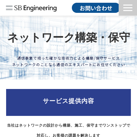
お問い合わせ
HOME
ソリューション
ネットワーク構築・保守
導入事例
コラム
通信事業で培った確かな技術力による構築/保守サービス
ネットワークのことなら通信のエキスパートにお任せください
お知らせ
会社情報
採用情報
サービス提供内容
当社はネットワークの設計から構築、施工、保守までワンストップで
対応し、お客様の課題を解決します