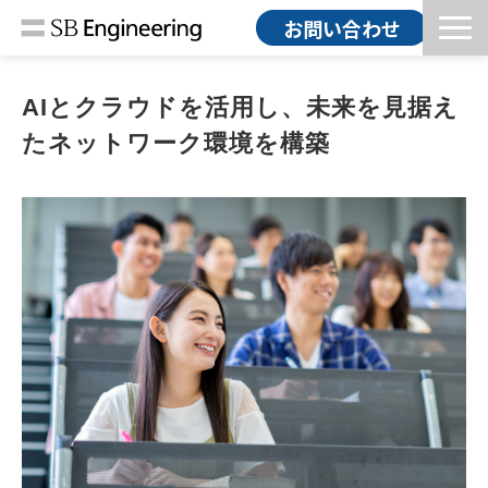
お問い合わせ
HOME
AIとクラウドを活用し、未来を見据え
ソリューション
たネットワーク環境を構築
導入事例
コラム
お知らせ
会社情報
採用情報