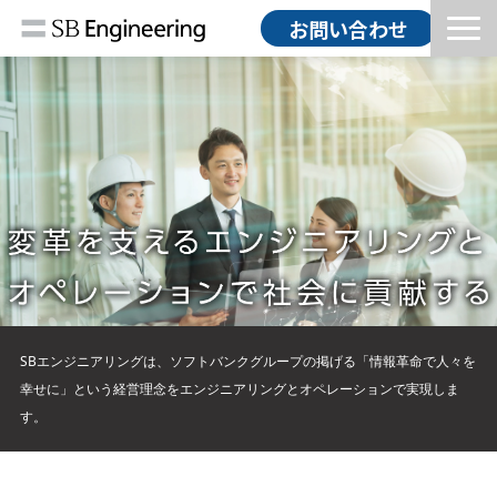
お問い合わせ
HOME
ソリューション
導入事例
コラム
お知らせ
会社情報
採用情報
SBエンジニアリングは、ソフトバンクグループの掲げる「情報革命で人々を
幸せに」という経営理念をエンジニアリングとオペレーションで実現しま
す。